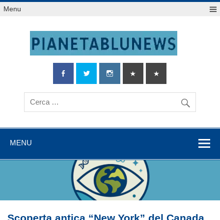
Salta
Menu
al
contenuto
MENU
Scoperta antica “New York” del Canada