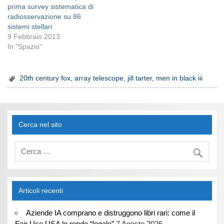
prima survey sistematica di
radiosservazione su 86
sistemi stellari
9 Febbraio 2013
In "Spazio"
20th century fox
,
array telescope
,
jill tarter
,
men in black iii
Cerca nel sito
Articoli recenti
Aziende IA comprano e distruggono libri rari: come il
Fair Use USA lo rende “legale”
7 Agosto 2026