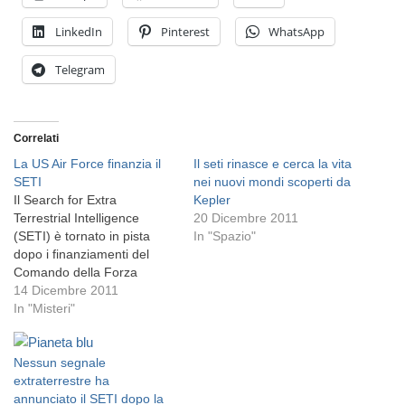
LinkedIn
Pinterest
WhatsApp
Telegram
Correlati
La US Air Force finanzia il
Il seti rinasce e cerca la vita
SETI
nei nuovi mondi scoperti da
Il Search for Extra
Kepler
Terrestrial Intelligence
20 Dicembre 2011
(SETI) è tornato in pista
In "Spazio"
dopo i finanziamenti del
Comando della Forza
Spaziale degli Stati Uniti. La
14 Dicembre 2011
US Air Force ha pagato al
In "Misteri"
SETI i fondi necessari per
riavviare i propri sforzi nella
Nessun segnale
ricerca di vita extra-
extraterrestre ha
terrestre. I piani del Seti
annunciato il SETI dopo la
sono quelli di…