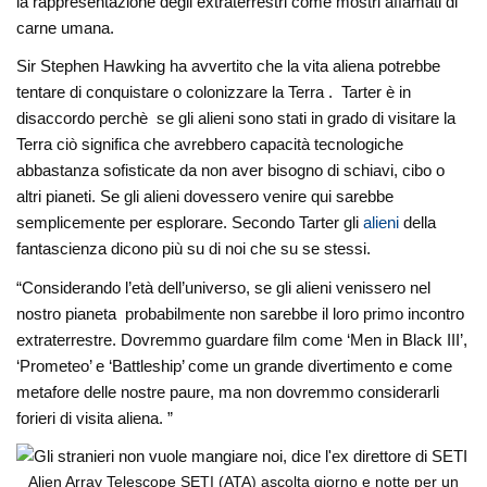
la rappresentazione degli extraterrestri come mostri affamati di
carne umana.
Sir Stephen Hawking ha avvertito che la vita aliena potrebbe
tentare di conquistare o colonizzare la Terra . Tarter è in
disaccordo perchè se gli alieni sono stati in grado di visitare la
Terra ciò significa che avrebbero capacità tecnologiche
abbastanza sofisticate da non aver bisogno di schiavi, cibo o
altri pianeti. Se gli alieni dovessero venire qui sarebbe
semplicemente per esplorare. Secondo Tarter gli
alieni
della
fantascienza dicono più su di noi che su se stessi.
“Considerando l’età dell’universo, se gli alieni venissero nel
nostro pianeta probabilmente non sarebbe il loro primo incontro
extraterrestre. Dovremmo guardare film come ‘Men in Black III’,
‘Prometeo’ e ‘Battleship’ come un grande divertimento e come
metafore delle nostre paure, ma non dovremmo considerarli
forieri di visita aliena. ”
Alien Array Telescope SETI (ATA) ascolta giorno e notte per un