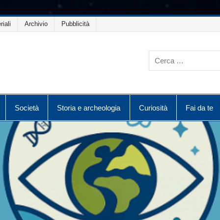
riali
Archivio
Pubblicità
Società
Storia e archeologia
Curiosità
Fai da te