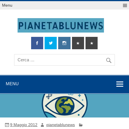
Salta
Menu
al
contenuto
MENU
9 Maggio 2012
pianetablunews