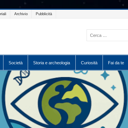
riali
Archivio
Pubblicità
Società
Storia e archeologia
Curiosità
Fai da te