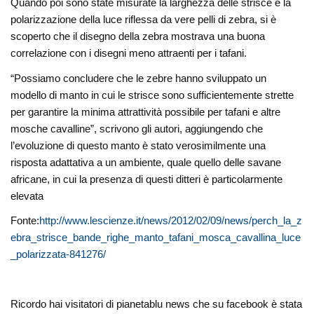
Quando poi sono state misurate la larghezza delle strisce e la
polarizzazione della luce riflessa da vere pelli di zebra, si è
scoperto che il disegno della zebra mostrava una buona
correlazione con i disegni meno attraenti per i tafani.
“Possiamo concludere che le zebre hanno sviluppato un
modello di manto in cui le strisce sono sufficientemente strette
per garantire la minima attrattività possibile per tafani e altre
mosche cavalline”, scrivono gli autori, aggiungendo che
l’evoluzione di questo manto è stato verosimilmente una
risposta adattativa a un ambiente, quale quello delle savane
africane, in cui la presenza di questi ditteri è particolarmente
elevata
Fonte:
http://www.lescienze.it/news/2012/02/09/news/perch_la_z
ebra_strisce_bande_righe_manto_tafani_mosca_cavallina_luce
_polarizzata-841276/
Ricordo hai visitatori di pianetablu news che su facebook è stata