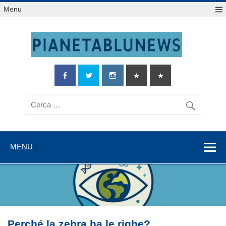
Salta
Menu
al
contenuto
MENU
Perché la zebra ha le righe?