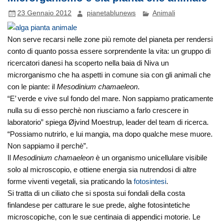
23 Gennaio 2012
pianetablunews
Animali
Non serve recarsi nelle zone più remote del pianeta per rendersi
conto di quanto possa essere sorprendente la vita: un gruppo di
ricercatori danesi ha scoperto nella baia di Niva un
microrganismo che ha aspetti in comune sia con gli animali che
con le piante: il
Mesodinium chamaeleon
.
“E’ verde e vive sul fondo del mare. Non sappiamo praticamente
nulla su di esso perchè non riusciamo a farlo crescere in
laboratorio” spiega Øjvind Moestrup, leader del team di ricerca.
“Possiamo nutrirlo, e lui mangia, ma dopo qualche mese muore.
Non sappiamo il perchè”.
Il
Mesodinium chamaeleon
è un organismo unicellulare visibile
solo al microscopio, e ottiene energia sia nutrendosi di altre
forme viventi vegetali, sia praticando la
fotosintesi
.
Si tratta di un ciliato che si sposta sui fondali della costa
finlandese per catturare le sue prede, alghe fotosintetiche
microscopiche, con le sue centinaia di appendici motorie. Le