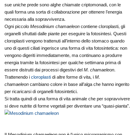
sue uniche prede sono alghe chiamate criptomonadi, con le
quali forma una sorta di collaborazione per ottenere l’energia
necessaria alla sopravvivenza.
Ogni piccolo
Mesodinium chamaeleon
contiene cloroplasti, gli
organelli sfruttati dalle piante per eseguire la fotosintesi. Questi
cloroplasti vengono trattenuti all’interno dello stomaco quando
uno di questi ciliati ingerisce una forma di vita fotosintetica: non
vengono digeriti immediatamente, ma continuano a produrre
energia tramite la fotosintesi per qualche settimana prima di
essere distrutti dai processi digestivi del
M. chamaeleon
.
Trattenendo i
cloroplasti
di altre forme di vita, i
M.
chamaeleon
cambiano colore in base all’alga che hanno ingerito
per ricaricarsi di organelli fotosintetici.
Si tratta quindi di una forma di vita animale che per sopravvivere
si deve nutrite di forme vegetali per diventare una “quasi-pianta”.
Il
Mesodinium chamaeleon
non è l’unico microrganismo con