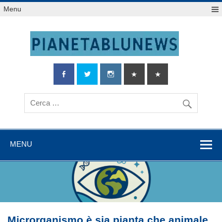
Salta
Menu
al
contenuto
MENU
Microrganismo è sia pianta che animale