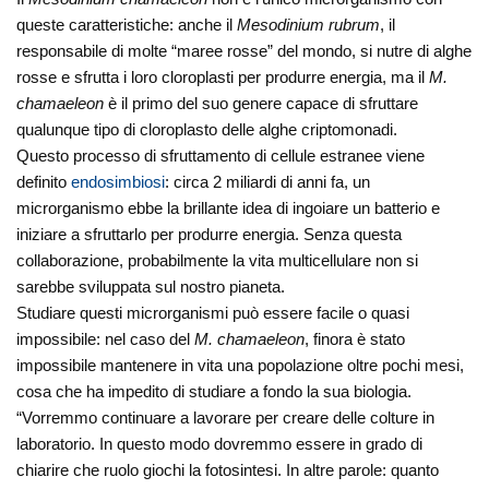
queste caratteristiche: anche il
Mesodinium rubrum
, il
responsabile di molte “maree rosse” del mondo, si nutre di alghe
rosse e sfrutta i loro cloroplasti per produrre energia, ma il
M.
chamaeleon
è il primo del suo genere capace di sfruttare
qualunque tipo di cloroplasto delle alghe criptomonadi.
Questo processo di sfruttamento di cellule estranee viene
definito
endosimbiosi
: circa 2 miliardi di anni fa, un
microrganismo ebbe la brillante idea di ingoiare un batterio e
iniziare a sfruttarlo per produrre energia. Senza questa
collaborazione, probabilmente la vita multicellulare non si
sarebbe sviluppata sul nostro pianeta.
Studiare questi microrganismi può essere facile o quasi
impossibile: nel caso del
M. chamaeleon
, finora è stato
impossibile mantenere in vita una popolazione oltre pochi mesi,
cosa che ha impedito di studiare a fondo la sua biologia.
“Vorremmo continuare a lavorare per creare delle colture in
laboratorio. In questo modo dovremmo essere in grado di
chiarire che ruolo giochi la fotosintesi. In altre parole: quanto