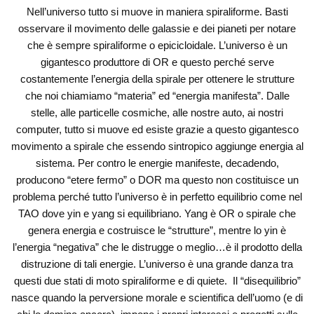
Nell’universo tutto si muove in maniera spiraliforme. Basti
osservare il movimento delle galassie e dei pianeti per notare
che è sempre spiraliforme o epicicloidale. L’universo è un
gigantesco produttore di OR e questo perché serve
costantemente l’energia della spirale per ottenere le strutture
che noi chiamiamo “materia” ed “energia manifesta”. Dalle
stelle, alle particelle cosmiche, alle nostre auto, ai nostri
computer, tutto si muove ed esiste grazie a questo gigantesco
movimento a spirale che essendo sintropico aggiunge energia al
sistema. Per contro le energie manifeste, decadendo,
producono “etere fermo” o DOR ma questo non costituisce un
problema perché tutto l’universo è in perfetto equilibrio come nel
TAO dove yin e yang si equilibriano. Yang è OR o spirale che
genera energia e costruisce le “strutture”, mentre lo yin è
l’energia “negativa” che le distrugge o meglio…è il prodotto della
distruzione di tali energie. L’universo è una grande danza tra
questi due stati di moto spiraliforme e di quiete. Il “disequilibrio”
nasce quando la perversione morale e scientifica dell’uomo (e di