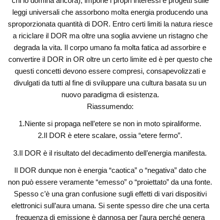
chi lo domina ancora), impone i propri interessi e progetti sulle
leggi universali che assorbono molta energia producendo una
sproporzionata quantità di DOR. Entro certi limiti la natura riesce
a riciclare il DOR ma oltre una soglia avviene un ristagno che
degrada la vita. Il corpo umano fa molta fatica ad assorbire e
convertire il DOR in OR oltre un certo limite ed è per questo che
questi concetti devono essere compresi, consapevolizzati e
divulgati da tutti al fine di sviluppare una cultura basata su un
nuovo paradigma di esistenza.
Riassumendo:
1.Niente si propaga nell’etere se non in moto spiraliforme.
2.Il DOR è etere scalare, ossia “etere fermo”.
3.Il DOR è il risultato del decadimento dell’energia manifesta.
Il DOR dunque non è energia “caotica” o “negativa” dato che
non può essere veramente “emesso” o “proiettato” da una fonte.
Spesso c’è una gran confusione sugli effetti di vari dispositivi
elettronici sull’aura umana. Si sente spesso dire che una certa
frequenza di emissione è dannosa per l’aura perché genera