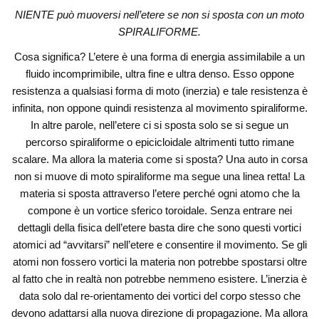
NIENTE può muoversi nell’etere se non si sposta con un moto
SPIRALIFORME.
Cosa significa? L’etere è una forma di energia assimilabile a un
fluido incomprimibile, ultra fine e ultra denso. Esso oppone
resistenza a qualsiasi forma di moto (inerzia) e tale resistenza è
infinita, non oppone quindi resistenza al movimento spiraliforme.
In altre parole, nell’etere ci si sposta solo se si segue un
percorso spiraliforme o epicicloidale altrimenti tutto rimane
scalare. Ma allora la materia come si sposta? Una auto in corsa
non si muove di moto spiraliforme ma segue una linea retta! La
materia si sposta attraverso l’etere perché ogni atomo che la
compone è un vortice sferico toroidale. Senza entrare nei
dettagli della fisica dell’etere basta dire che sono questi vortici
atomici ad “avvitarsi” nell’etere e consentire il movimento. Se gli
atomi non fossero vortici la materia non potrebbe spostarsi oltre
al fatto che in realtà non potrebbe nemmeno esistere. L’inerzia è
data solo dal re-orientamento dei vortici del corpo stesso che
devono adattarsi alla nuova direzione di propagazione. Ma allora