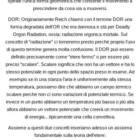
spirale l’unica forma geometrica che consente il movimento a
prescindere da cosa sia a muoversi.
DOR: Originariamente Reich chiamò con il termine DOR una
forma degradata dell’OR che era dannosa e stà per Deadly
Orgon Radiation, ossia: radiazione orgonica mortale. Sul
concetto di “radiazione” ci torneremo presto perché proprio l’uso
di questo termine genera molta confusione. Il DOR può essere
definito precisamente come “etere fermo” o per essere più
precisi “scalare”. Scalare significa che non ha un vettore e ha lo
stesso potenziale in ogni punto dello spazio preso in esame. Ad
esempio se in una stanza l’aria è uniformemente alla stessa
temperatura, possiamo dire che abbiamo un campo termico
scalare perché non ci sono variazioni di potenziale termico. Se
invece in un punto abbiamo un temperatura più bassa o più alta
allora abbiamo un vettore potenziale che creerà un movimento
di energia…tipicamente una cella convettiva.
Assieme a questi due concetti inseriamo adesso un assioma
fondamentale sulla teoria dell’etere: