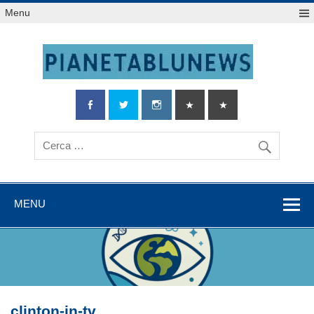
Salta
Menu
al
contenuto
MENU
clinton-in-tv