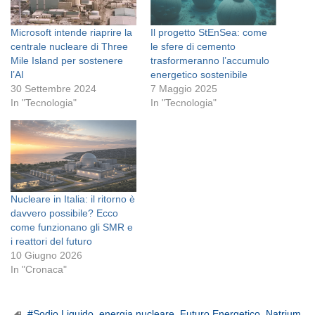
Microsoft intende riaprire la
Il progetto StEnSea: come
centrale nucleare di Three
le sfere di cemento
Mile Island per sostenere
trasformeranno l’accumulo
l’AI
energetico sostenibile
30 Settembre 2024
7 Maggio 2025
In "Tecnologia"
In "Tecnologia"
Nucleare in Italia: il ritorno è
davvero possibile? Ecco
come funzionano gli SMR e
i reattori del futuro
10 Giugno 2026
In "Cronaca"
#Sodio Liquido
,
energia nucleare
,
Futuro Energetico
,
Natrium
,